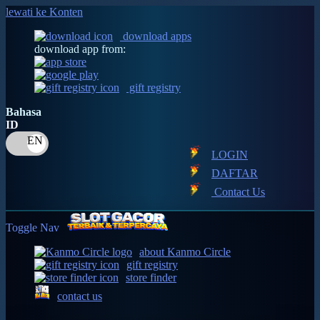
lewati ke Konten
download apps
download app from:
gift registry
Bahasa
ID
LOGIN
DAFTAR
Contact Us
Toggle Nav
about Kanmo Circle
gift registry
store finder
contact us