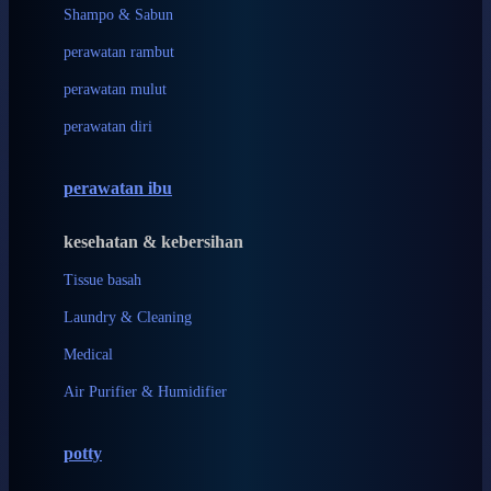
London Taxi
Shampo & Sabun
Love To Dream
perawatan rambut
perawatan mulut
M
perawatan diri
Magformers
Mama's Choice
perawatan ibu
Mamas&Papas
kesehatan & kebersihan
Mamaway
Tissue basah
Maxi Cosi
Laundry & Cleaning
Megabloks
Medical
Micro
Air Purifier & Humidifier
MiDeer
Mimi & Lula
potty
Mini Monkey