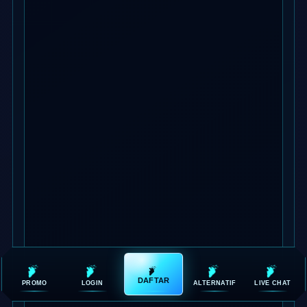
DAFTAR
PROMO
LOGIN
ALTERNATIF
LIVE CHAT