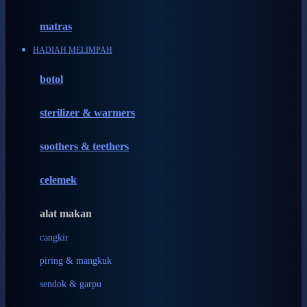
Happy Tummy
Hauck
matras
Havaianas
HADIAH MELIMPAH
Hegen
botol
Hot Wheels
sterilizer & warmers
Hybrid
soothers & teethers
I
Inlacta DHA
celemek
Interlac
alat makan
Ivenet
cangkir
J
piring & mangkuk
Jack N Jill
sendok & garpu
Joie