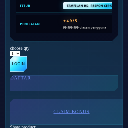
Twistshake
FITUR
TAMPILAN HD, RESPON CEPAT, LAYANA
TY Toys
⭐ 4.9 / 5
U
PENILAIAN
99.999.999 ulasan pengguna
V
choose qty
Veja
LOGIN
Vitaflow
Vtech
DAFTAR
W
Waterland
Wellness
CLAIM BONUS
X
Share product: