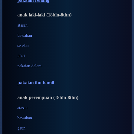
pakaian renang
Bumkins
anak laki-laki (18bln-8thn)
C
atasan
Cetaphil
bawahan
Chicco
setelan
Childlife
jaket
Clevamama
pakaian dalam
Cocolatte
Cottonseeds
pakaian ibu hamil
Cozy N Safe
anak perempuan (18bln-8thn)
Crane
atasan
Cybex
bawahan
D
gaun