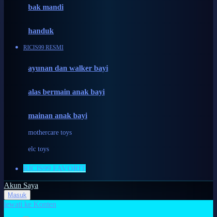
Moby
bak mandi
Momami
handuk
Mothercare
RICIS99 RESMI
Mustela
ayunan dan walker bayi
My Buddy Tag
My K
alas bermain anak bayi
N
mainan anak bayi
Naif
mothercare toys
Nike
elc toys
Nordic Natural
RICIS99 FAVORIT
Nuby
Akun Saya
Nuna
Masuk
lewati ke Konten
O