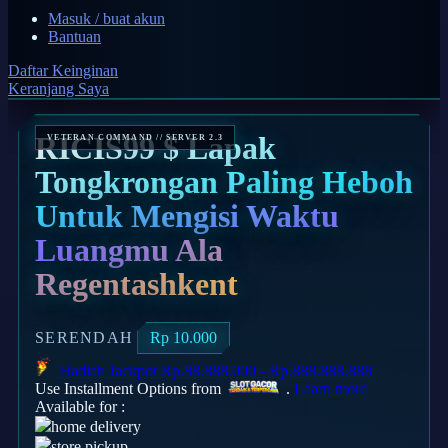
Q
Masuk / buat akun
Bantuan
QV Baby
Daftar Keinginan
Keranjang Saya
R
Real Shades
RICIS99 $ Lapak
Red Castle
Tongkrongan Paling Heboh
Ribbon Madness
Untuk Mengisi Waktu
Luangmu Ala
S
Regentashkent
Sebamed
Silver Cross
SERENDAH
Rp 10.000
Simply Idea
Hadiah Jackpot
Rp.88.888.000
-
Rp.888.888.888
Skip Hop
Use Installment Options from
.
Laarn more
Available for :
Spectra
home delivery
store pickup